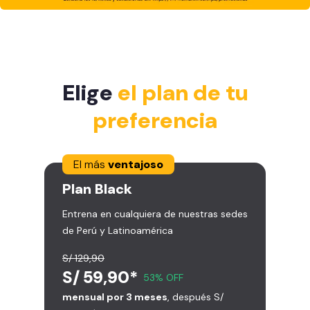
Elige
el plan de tu
preferencia
El más
ventajoso
Plan
Black
Entrena en cualquiera de nuestras sedes
de Perú y Latinoamérica
S/ 129,90
S/ 59,90*
53% OFF
mensual por 3 meses
, después S/