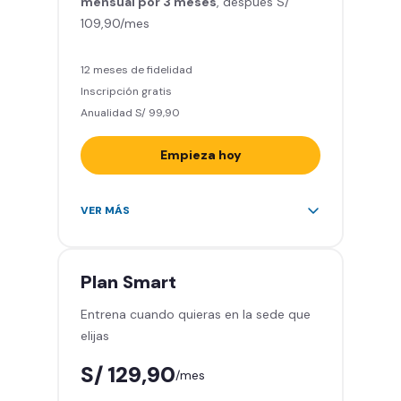
mensual por 3 meses
Relájate en los sillones de
, después S/
109,90/mes
masajes
5 invitados al mes en el gimnasio
que quieras
12 meses de fidelidad
Inscripción gratis
Anualidad S/ 99,90
Empieza hoy
Entrena en todos los gimnasios de
VER MÁS
Smart Fit en Perú y Latinoamérica
(+2.000)
Acceso ilimitado a todas las áreas
Plan
Smart
de peso libre e integrado -
Entrena cuando quieras en la sede que
Máquinas, pesas, discos y barras
elijas
Clases grupales con profesores -
Actívate, baila y relájate
S/ 129,90
/mes
Smart Fit App - Tu plan de
entrenamiento personalizado