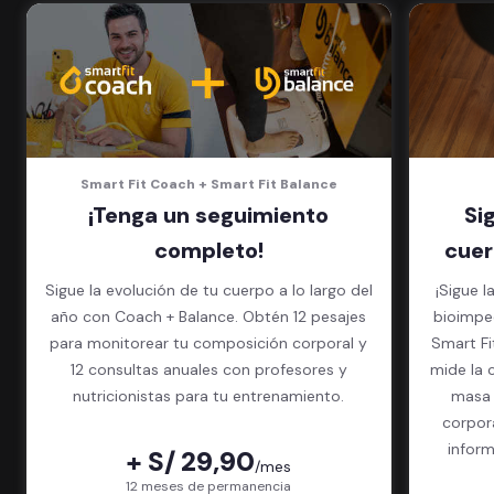
5 invitados al mes en el gimnasio
que quieras
Smart Fit Coach + Smart Fit Balance
¡Tenga un seguimiento
Si
completo!
cuer
Sigue la evolución de tu cuerpo a lo largo del
¡Sigue l
año con Coach + Balance. Obtén 12 pesajes
bioimped
para monitorear tu composición corporal y
Smart Fit App. El exame
12 consultas anuales con profesores y
mide la 
nutricionistas para tu entrenamiento.
masa 
corpor
inform
+ S/ 29,90
/mes
paquet
12 meses de permanencia