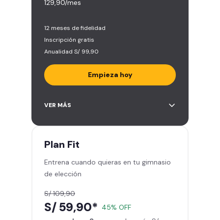
129,90/mes
12 meses de fidelidad
Inscripción gratis
Anualidad S/ 99,90
Empieza hoy
Entrena en todos los gimnasios de
VER MÁS
Smart Fit en Perú y Latinoamérica
(+2.000)
Acceso ilimitado a todas las áreas
Plan
Fit
de peso libre e integrado -
Entrena cuando quieras en tu gimnasio
Máquinas, pesas, discos y barras
de elección
Clases grupales con profesores -
Actívate, baila y relájate
S/ 109,90
Smart Fit App - Tu plan de
S/ 59,90*
45% OFF
entrenamiento personalizado