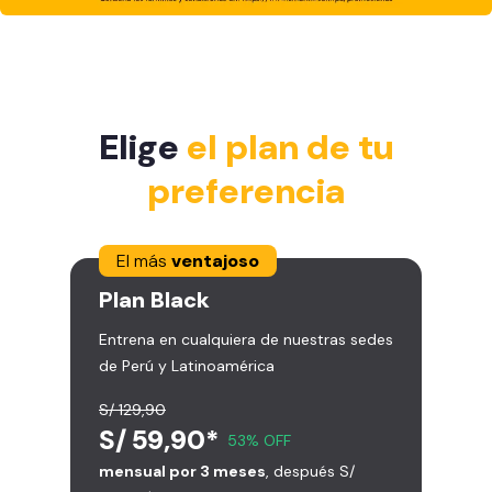
Elige
el plan de tu
preferencia
El más
ventajoso
Plan
Black
Entrena en cualquiera de nuestras sedes
de Perú y Latinoamérica
S/ 129,90
S/ 59,90*
53% OFF
mensual por 3 meses
, después S/