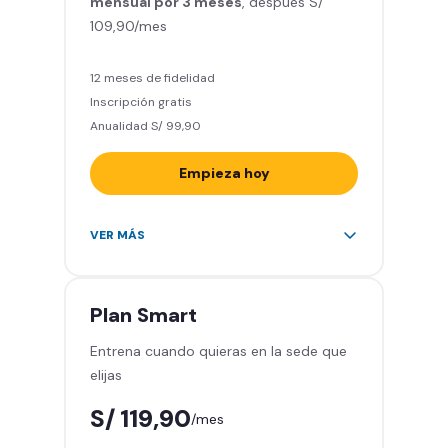
mensual por 3 meses
Relájate en los sillones de
, después S/
109,90/mes
masajes
5 invitados al mes en el gimnasio
que quieras
12 meses de fidelidad
Inscripción gratis
Anualidad S/ 99,90
Empieza hoy
Entrena en todos los gimnasios de
VER MÁS
Smart Fit en Perú y Latinoamérica
(+2.000)
Acceso ilimitado a todas las áreas
Plan
Smart
de peso libre e integrado -
Entrena cuando quieras en la sede que
Máquinas, pesas, discos y barras
elijas
Clases grupales con profesores -
Actívate, baila y relájate
S/ 119,90
/mes
Smart Fit App - Tu plan de
entrenamiento personalizado