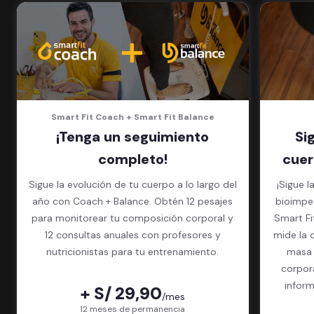
5 invitados al mes en el gimnasio
que quieras
Smart Fit Coach + Smart Fit Balance
¡Tenga un seguimiento
Si
completo!
cuer
Sigue la evolución de tu cuerpo a lo largo del
¡Sigue l
año con Coach + Balance. Obtén 12 pesajes
bioimped
para monitorear tu composición corporal y
Smart Fit App. El exame
12 consultas anuales con profesores y
mide la 
nutricionistas para tu entrenamiento.
masa 
corpor
inform
+ S/ 29,90
/mes
paquet
12 meses de permanencia