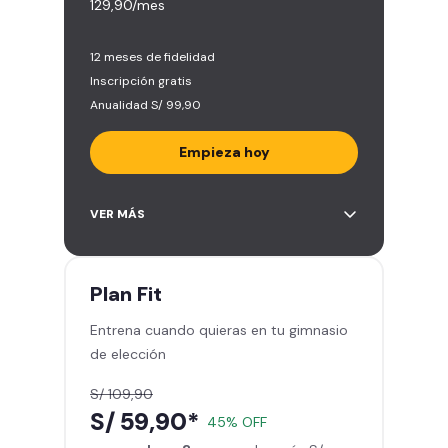
129,90/mes
12 meses de fidelidad
Inscripción gratis
Anualidad S/ 99,90
Empieza hoy
Entrena en todos los gimnasios de
VER MÁS
Smart Fit en Perú y Latinoamérica
(+2.000)
Acceso ilimitado a todas las áreas
Plan
Fit
de peso libre e integrado -
Entrena cuando quieras en tu gimnasio
Máquinas, pesas, discos y barras
de elección
Clases grupales con profesores -
Actívate, baila y relájate
S/ 109,90
Smart Fit App - Tu plan de
S/ 59,90*
45% OFF
entrenamiento personalizado