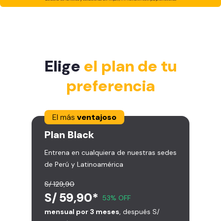
Elige
el plan de tu
preferencia
El más
ventajoso
Plan
Black
Entrena en cualquiera de nuestras sedes
de Perú y Latinoamérica
S/ 129,90
S/ 59,90*
53% OFF
mensual por 3 meses
, después S/