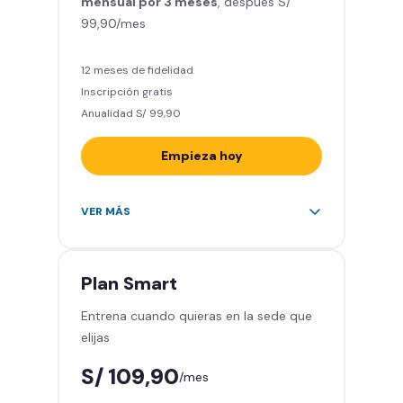
mensual por 3 meses
Relájate en los sillones de
, después S/
99,90/mes
masajes
5 invitados al mes en el gimnasio
que quieras
12 meses de fidelidad
Inscripción gratis
Anualidad S/ 99,90
Empieza hoy
Entrena en todos los gimnasios de
VER MÁS
Smart Fit en Perú y Latinoamérica
(+2.000)
Acceso ilimitado a todas las áreas
Plan
Smart
de peso libre e integrado -
Entrena cuando quieras en la sede que
Máquinas, pesas, discos y barras
elijas
Clases grupales con profesores -
Actívate, baila y relájate
S/ 109,90
/mes
Smart Fit App - Tu plan de
entrenamiento personalizado