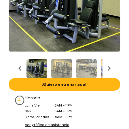
¡Quiero entrenar aquí!
Horario
Lun a Vie
6AM - 11PM
Sáb
8AM - 6PM
Dom/Feriados
9AM - 3PM
Ver gráfico de asistencia