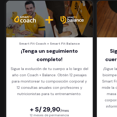
5 invitados al mes en el gimnasio
que quieras
Smart Fit Coach + Smart Fit Balance
¡Tenga un seguimiento
Si
completo!
cuer
Sigue la evolución de tu cuerpo a lo largo del
¡Sigue l
año con Coach + Balance. Obtén 12 pesajes
bioimped
para monitorear tu composición corporal y
Smart Fit App. El exame
12 consultas anuales con profesores y
mide la 
nutricionistas para tu entrenamiento.
masa 
corpor
inform
+ S/ 29,90
/mes
paquet
12 meses de permanencia