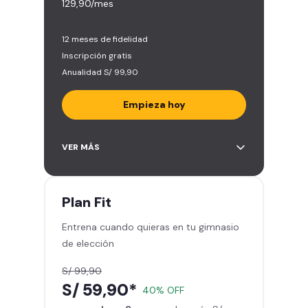
129,90/mes
12 meses de fidelidad
Inscripción gratis
Anualidad S/ 99,90
Empieza hoy
Entrena en todos los gimnasios de
VER MÁS
Smart Fit en Perú y Latinoamérica
(+2.000)
Acceso ilimitado a todas las áreas
Plan
Fit
de peso libre e integrado -
Entrena cuando quieras en tu gimnasio
Máquinas, pesas, discos y barras
de elección
Clases grupales con profesores -
Actívate, baila y relájate
S/ 99,90
Smart Fit App - Tu plan de
S/ 59,90*
40% OFF
entrenamiento personalizado