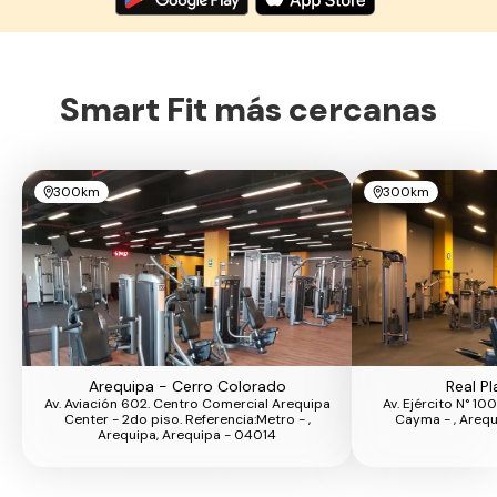
Smart Fit más cercanas
300km
300km
Arequipa - Cerro Colorado
Real P
Av. Aviación 602. Centro Comercial Arequipa
Av. Ejército N° 100
Center - 2do piso. Referencia:Metro - ,
Cayma - , Arequ
Arequipa, Arequipa - 04014