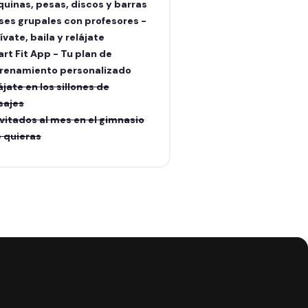
uinas, pesas, discos y barras
ses grupales con profesores -
ívate, baila y relájate
rt Fit App - Tu plan de
renamiento personalizado
ájate en los sillones de
sajes
nvitados al mes en el gimnasio
 quieras