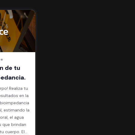
ce
n de tu
edancia.
rpo! Realiza tu
esultados en la
l, estimando la
ral, el agua
s que brindan
u cuerpo. El