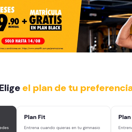
Elige
el plan de tu preferenci
Plan
Fit
Pla
sedes
Entrena cuando quieras en tu gimnasio
Entren