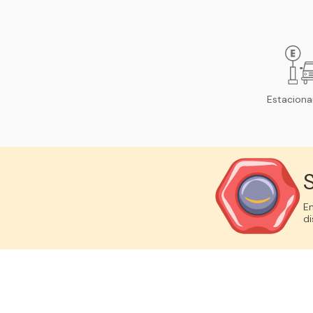
Estacion
S
En
di