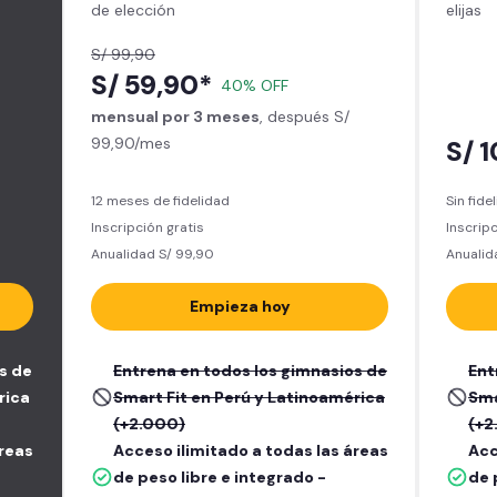
de elección
elijas
S/ 99,90
S/ 59,90*
40% OFF
mensual por 3 meses
, después S/
99,90/mes
S/ 
12 meses de fidelidad
Sin fide
Inscripción gratis
Inscripc
Anualidad S/ 99,90
Anualid
Empieza hoy
s de
Entrena en todos los gimnasios de
Ent
rica
Smart Fit en Perú y Latinoamérica
Sma
(+2.000)
(+2
áreas
Acceso ilimitado a todas las áreas
Acc
de peso libre e integrado -
de 