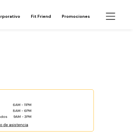
rporativo
Fit Friend
Promociones
6AM - 11PM
8AM - 6PM
ados
9AM - 3PM
co de asistencia