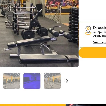
Direcci
Av. Ejerc
Arequip
Ver map