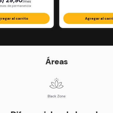
S/ 29,90
/mes
paquete incluye: 12 pesajes
eses de permanencia
completos en la 
regar al carrito
Agregar al carr
Áreas
Black Zone