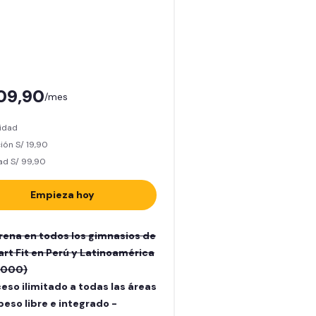
109,90
/mes
lidad
ión S/ 19,90
ad S/ 99,90
Empieza hoy
rena en todos los gimnasios de
rt Fit en Perú y Latinoamérica
.000)
eso ilimitado a todas las áreas
peso libre e integrado -