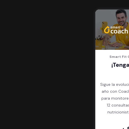
Smart Fit 
¡Teng
Sigue la evoluc
año con Coach
para monitore
12 consulta
nutricionis