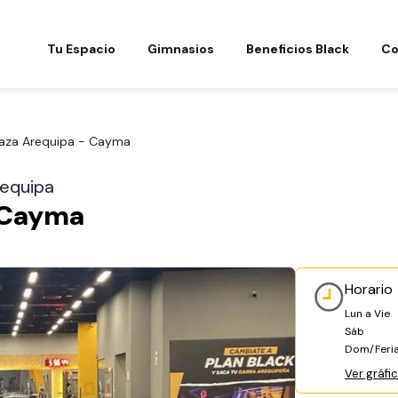
Tu Espacio
Gimnasios
Beneficios Black
Co
laza Arequipa - Cayma
requipa
- Cayma
Horario
Lun a Vie
Sáb
Dom/Feri
Ver gráfi