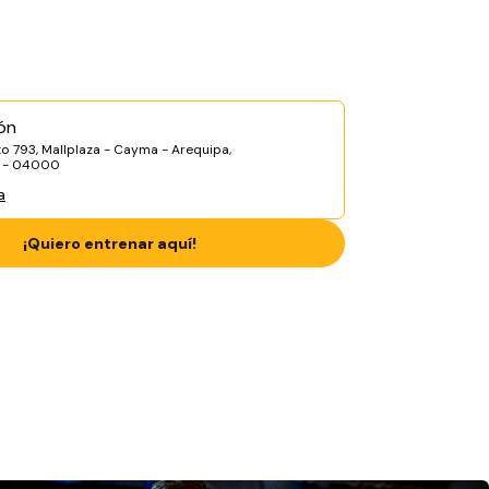
ón
ito 793, Mallplaza - Cayma - Arequipa,
a - 04000
a
¡Quiero entrenar aquí!