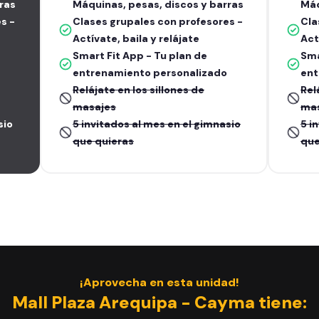
ras
Máquinas, pesas, discos y barras
Máq
s -
Clases grupales con profesores -
Cla
Actívate, baila y relájate
Act
Smart Fit App - Tu plan de
Sma
entrenamiento personalizado
ent
Relájate en los sillones de
Rel
masajes
ma
sio
5 invitados al mes en el gimnasio
5 i
que quieras
que
¡Aprovecha en esta unidad!
Mall Plaza Arequipa - Cayma tiene: