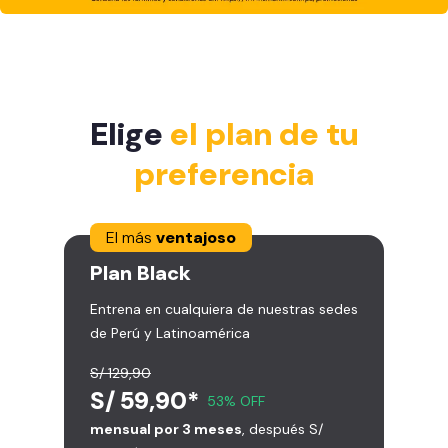
Elige
el plan de tu
preferencia
El más
ventajoso
Plan
Black
Entrena en cualquiera de nuestras sedes
de Perú y Latinoamérica
S/ 129,90
S/ 59,90*
53% OFF
mensual por 3 meses
, después S/