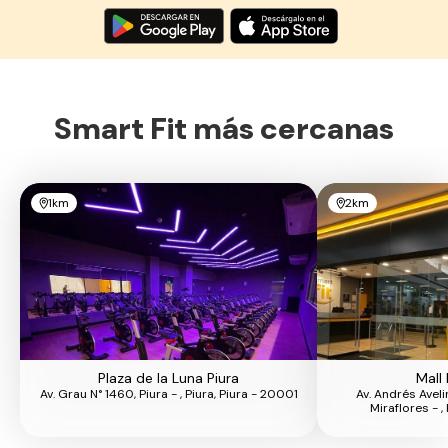
Smart Fit más cercanas
1km
2km
Plaza de la Luna Piura
Mall 
Av. Grau N° 1460, Piura - , Piura, Piura - 20001
Av. Andrés Aveli
Miraflores - ,