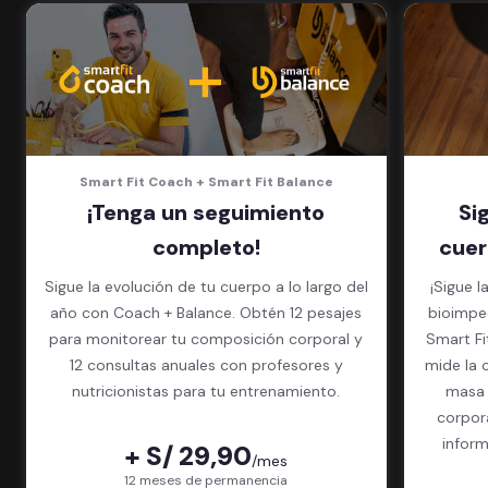
5 invitados al mes en el gimnasio
que quieras
Smart Fit Coach + Smart Fit Balance
¡Tenga un seguimiento
Si
completo!
cuer
Sigue la evolución de tu cuerpo a lo largo del
¡Sigue l
año con Coach + Balance. Obtén 12 pesajes
bioimped
para monitorear tu composición corporal y
Smart Fit App. El exame
12 consultas anuales con profesores y
mide la 
nutricionistas para tu entrenamiento.
masa 
corpor
inform
+ S/ 29,90
/mes
paquet
12 meses de permanencia