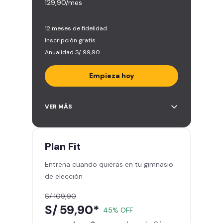
129,90/mes
12 meses de fidelidad
Inscripción gratis
Anualidad S/ 99,90
Empieza hoy
Entrena en todos los gimnasios de
VER MÁS
Smart Fit en Perú y Latinoamérica
(+2.000)
Acceso ilimitado a todas las áreas
Plan
Fit
de peso libre e integrado -
Entrena cuando quieras en tu gimnasio
Máquinas, pesas, discos y barras
de elección
Clases grupales con profesores -
Actívate, baila y relájate
S/ 109,90
Smart Fit App - Tu plan de
S/ 59,90*
45% OFF
entrenamiento personalizado