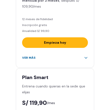
mensual por 3 meses
Relájate en los sillones de
, después S/
109,90/mes
masajes
5 invitados al mes en el gimnasio
que quieras
12 meses de fidelidad
Inscripción gratis
Anualidad S/ 99,90
Empieza hoy
Entrena en todos los gimnasios de
VER MÁS
Smart Fit en Perú y Latinoamérica
(+2.000)
Acceso ilimitado a todas las áreas
Plan
Smart
de peso libre e integrado -
Entrena cuando quieras en la sede que
Máquinas, pesas, discos y barras
elijas
Clases grupales con profesores -
Actívate, baila y relájate
S/ 119,90
/mes
Smart Fit App - Tu plan de
entrenamiento personalizado