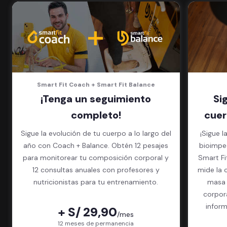
5 invitados al mes en el gimnasio
que quieras
Smart Fit Coach + Smart Fit Balance
¡Tenga un seguimiento
Si
completo!
cuer
Sigue la evolución de tu cuerpo a lo largo del
¡Sigue l
año con Coach + Balance. Obtén 12 pesajes
bioimped
para monitorear tu composición corporal y
Smart Fit App. El exame
12 consultas anuales con profesores y
mide la 
nutricionistas para tu entrenamiento.
masa 
corpor
inform
+ S/ 29,90
/mes
paquet
12 meses de permanencia