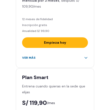
mensual por 3 meses
Relájate en los sillones de
, después S/
109,90/mes
masajes
5 invitados al mes en el gimnasio
que quieras
12 meses de fidelidad
Inscripción gratis
Anualidad S/ 99,90
Empieza hoy
Entrena en todos los gimnasios de
VER MÁS
Smart Fit en Perú y Latinoamérica
(+2.000)
Acceso ilimitado a todas las áreas
Plan
Smart
de peso libre e integrado -
Entrena cuando quieras en la sede que
Máquinas, pesas, discos y barras
elijas
Clases grupales con profesores -
Actívate, baila y relájate
S/ 119,90
/mes
Smart Fit App - Tu plan de
entrenamiento personalizado