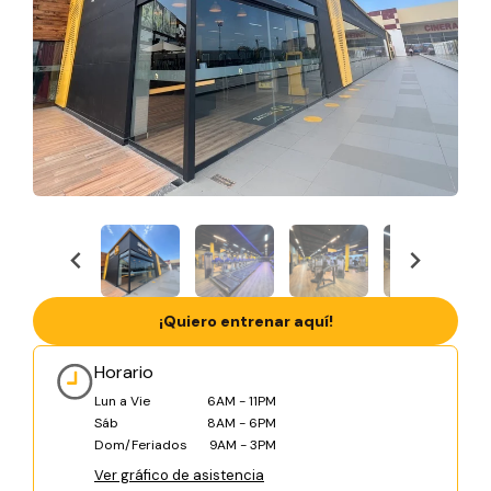
¡Quiero entrenar aquí!
Horario
Lun a Vie
6AM - 11PM
Sáb
8AM - 6PM
Dom/Feriados
9AM - 3PM
Ver gráfico de asistencia