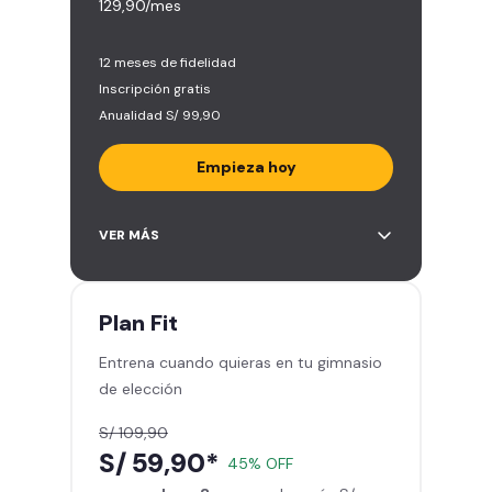
129,90/mes
12 meses de fidelidad
Inscripción gratis
Anualidad S/ 99,90
Empieza hoy
Entrena en todos los gimnasios de
VER MÁS
Smart Fit en Perú y Latinoamérica
(+2.000)
Acceso ilimitado a todas las áreas
Plan
Fit
de peso libre e integrado -
Entrena cuando quieras en tu gimnasio
Máquinas, pesas, discos y barras
de elección
Clases grupales con profesores -
Actívate, baila y relájate
S/ 109,90
Smart Fit App - Tu plan de
S/ 59,90*
45% OFF
entrenamiento personalizado