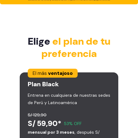
Elige
el plan de tu
preferencia
El más
ventajoso
Plan
Black
Entrena en cualquiera de nuestras sedes
de Perú y Latinoamérica
S/ 129,90
S/ 59,90*
53% OFF
mensual por 3 meses
, después S/