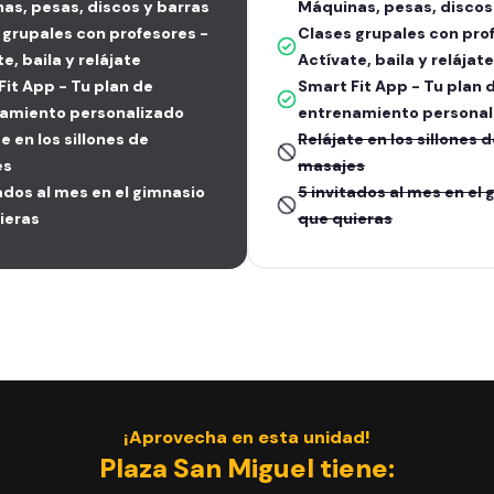
as, pesas, discos y barras
Máquinas, pesas, discos
 grupales con profesores -
Clases grupales con pro
e, baila y relájate
Actívate, baila y relájate
Fit App - Tu plan de
Smart Fit App - Tu plan 
amiento personalizado
entrenamiento personal
e en los sillones de
Relájate en los sillones 
es
masajes
tados al mes en el gimnasio
5 invitados al mes en el
ieras
que quieras
¡Aprovecha en esta unidad!
Plaza San Miguel tiene: