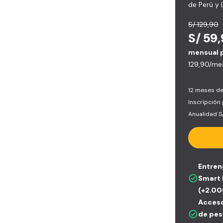
de Perú y 
S/ 129,90
S/ 59
mensual 
129,90/me
12 meses de
Inscripción 
Anualidad S
Entren
Smart 
(+2.00
Acceso
de peso