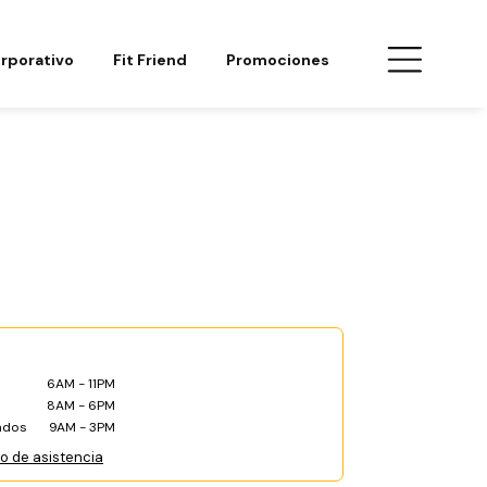
rporativo
Fit Friend
Promociones
6AM - 11PM
8AM - 6PM
ados
9AM - 3PM
co de asistencia