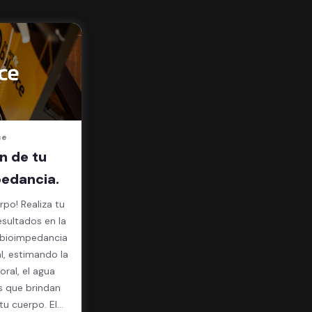
ce
n de tu
edancia.
rpo! Realiza tu
esultados en la
l, estimando la
ral, el agua
s que brindan
u cuerpo. El