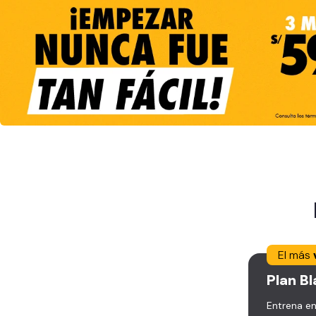
El más
Plan
Bl
Entrena en