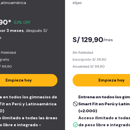
Latinoamérica
elijas
,90*
53% OFF
por 3 meses
, después S/
s
S/ 129,90
/mes
 fidelidad
Sin fidelidad
gratis
Inscripción S/ 39,90
/ 99,90
Anualidad S/ 99,90
Empieza hoy
Empieza hoy
a en todos los gimnasios de
Entrena en todos los gi
Fit en Perú y Latinoamérica
Smart Fit en Perú y Lat
0)
(+2.000)
 ilimitado a todas las áreas
Acceso ilimitado a todas
 libre e integrado -
de peso libre e integrado