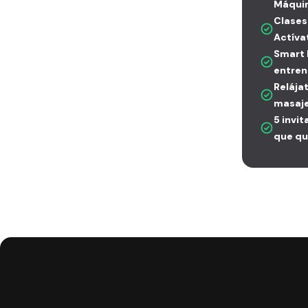
Máquin
Clases
Actívat
Smart 
entren
Relájat
masaj
5 invi
que qu