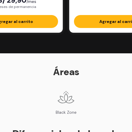
S/ 29,90
/mes
paquete incluye: 12 pesajes
eses de permanencia
completos en la 
regar al carrito
Agregar al carr
Áreas
Black Zone