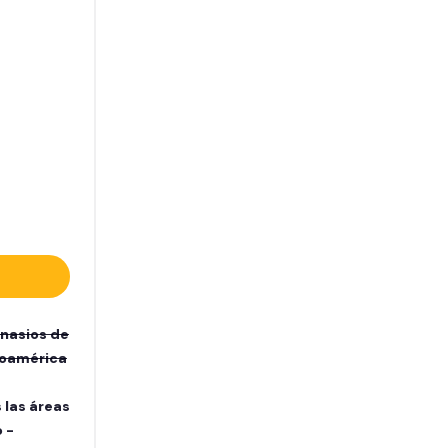
mnasios de
inoamérica
 las áreas
 -