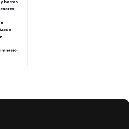
 y barras
fesores -
de
izado
de
 gimnasio