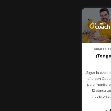
Smart Fit 
¡Teng
Sigue la evoluc
año con Coach
para monitore
12 consulta
nutricionis