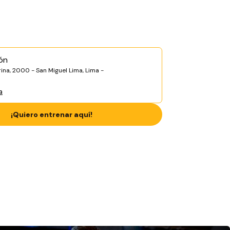
ón
rina, 2000 - San Miguel Lima, Lima -
a
¡Quiero entrenar aquí!