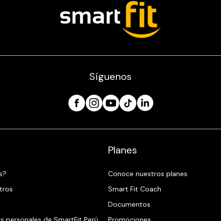
Síguenos
Planes
s?
Conoce nuestros planes
tros
Smart Fit Coach
Documentos
os personales de SmartFit Perú
Promociones