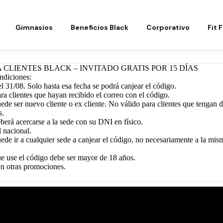
Gimnasios
Beneficios Black
Corporativo
Fit 
A CLIENTES BLACK – INVITADO GRATIS POR 15 DÍAS
ndiciones:
el 31/08. Solo hasta esa fecha se podrá canjear el código.
ara clientes que hayan recibido el correo con el código.
uede ser nuevo cliente o ex cliente. No válido para clientes que tengan
s.
eberá acercarse a la sede con su DNI en físico.
l nacional.
uede ir a cualquier sede a canjear el código, no necesariamente a la mism
ue use el código debe ser mayor de 18 años.
on otras promociones.