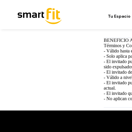
Tu Espacio
BENEFICIO 
Términos y Co
- Válido hasta 
- Solo aplica p
- El invitado p
sido expulsado
- El invitado d
- Válido a nive
- El invitado p
actual.
- El invitado q
- No aplican c