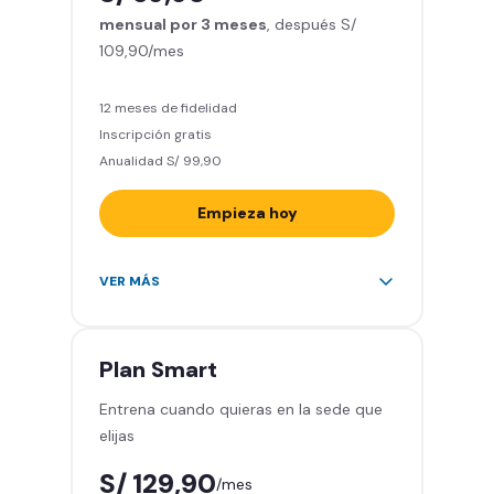
mensual por 3 meses
Relájate en los sillones de
, después S/
109,90/mes
masajes
5 invitados al mes en el gimnasio
que quieras
12 meses de fidelidad
Inscripción gratis
Anualidad S/ 99,90
Empieza hoy
Entrena en todos los gimnasios de
VER MÁS
Smart Fit en Perú y Latinoamérica
(+2.000)
Acceso ilimitado a todas las áreas
Plan
Smart
de peso libre e integrado -
Entrena cuando quieras en la sede que
Máquinas, pesas, discos y barras
elijas
Clases grupales con profesores -
Actívate, baila y relájate
S/ 129,90
/mes
Smart Fit App - Tu plan de