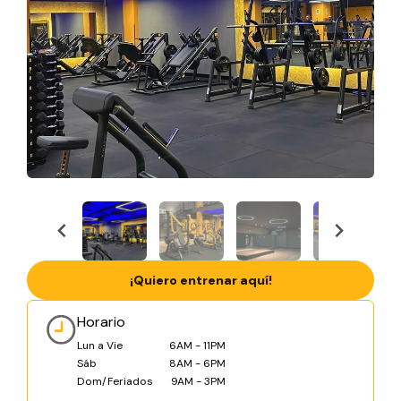
¡Quiero entrenar aquí!
Horario
Lun a Vie
6AM - 11PM
Sáb
8AM - 6PM
Dom/Feriados
9AM - 3PM