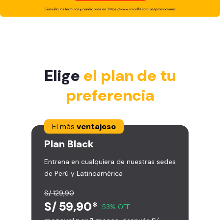
Elige
el plan de tu
preferencia
El más
ventajoso
Plan
Black
Entrena en cualquiera de nuestras sedes
de Perú y Latinoamérica
S/ 129,90
S/ 59,90*
53% OFF