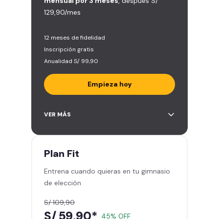
mensual por 3 meses
, después S/
129,90/mes
12 meses de fidelidad
Inscripción gratis
Anualidad S/ 99,90
Empieza hoy
Entrena en todos los gimnasios de
VER MÁS
Smart Fit en Perú y Latinoamérica
(+2.000)
Acceso ilimitado a todas las áreas
Plan
Fit
de peso libre e integrado -
Entrena cuando quieras en tu gimnasio
Máquinas, pesas, discos y barras
de elección
Clases grupales con profesores -
Actívate, baila y relájate
S/ 109,90
Smart Fit App - Tu plan de
S/ 59,90*
45% OFF
entrenamiento personalizado