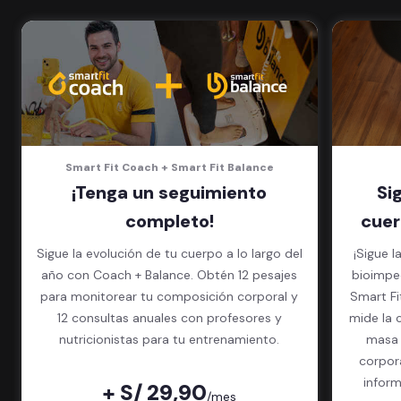
masajes
5 invitados al mes en el gimnasio
que quieras
Smart Fit Coach + Smart Fit Balance
¡Tenga un seguimiento
Si
completo!
cuer
Sigue la evolución de tu cuerpo a lo largo del
¡Sigue l
año con Coach + Balance. Obtén 12 pesajes
bioimped
para monitorear tu composición corporal y
Smart Fit App. El exame
12 consultas anuales con profesores y
mide la 
nutricionistas para tu entrenamiento.
masa 
corpor
inform
+ S/ 29,90
/mes