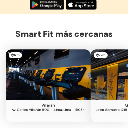
Smart Fit más cercanas
1km
2km
Villarán
G
Av. Carlos Villarán 500 - , Lima, Lima - 15034
Jirón Gamarra 1215 –