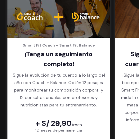
que quieras
Smart Fit Coach + Smart Fit Balance
¡Tenga un seguimiento
Si
completo!
cuer
Sigue la evolución de tu cuerpo a lo largo del
¡Sigue l
año con Coach + Balance. Obtén 12 pesajes
bioimped
para monitorear tu composición corporal y
Smart Fit App. El exame
12 consultas anuales con profesores y
mide la 
nutricionistas para tu entrenamiento.
masa 
corpor
inform
+ S/ 29,90
/mes
paquet
12 meses de permanencia