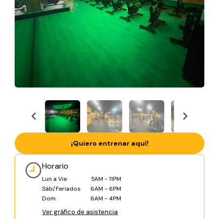
¡Quiero entrenar aquí!
Horario
Lun a Vie
5AM - 11PM
Sáb/Feriados
6AM - 6PM
Dom
6AM - 4PM
Ver gráfico de asistencia