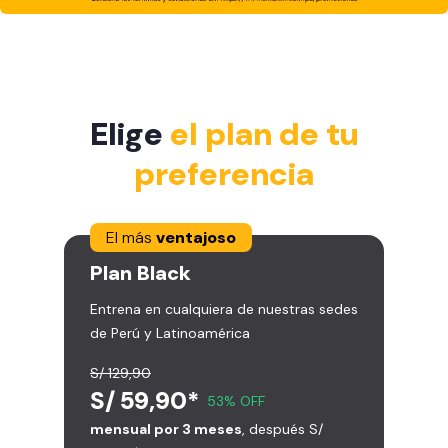
Elige
el plan de tu
preferencia
El más
ventajoso
Plan
Black
Entrena en cualquiera de nuestras sedes
de Perú y Latinoamérica
S/ 129,90
S/ 59,90*
53% OFF
mensual por 3 meses
, después S/