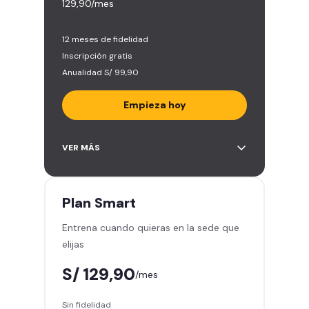
129,90/mes
12 meses de fidelidad
Inscripción gratis
Anualidad S/ 99,90
Empieza hoy
Entrena en todos los gimnasios de
VER MÁS
Smart Fit en Perú y Latinoamérica
(+2.000)
Acceso ilimitado a todas las áreas
Plan
Smart
de peso libre e integrado -
Entrena cuando quieras en la sede que
Máquinas, pesas, discos y barras
elijas
Clases grupales con profesores -
Actívate, baila y relájate
S/ 129,90
/mes
Smart Fit App - Tu plan de
entrenamiento personalizado
Sin fidelidad