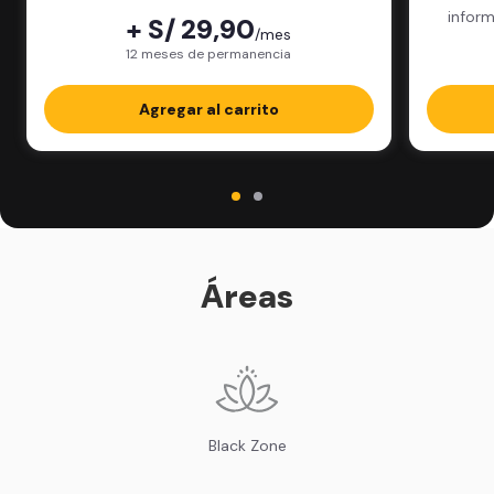
inform
+ S/ 29,90
/mes
paquet
12 meses de permanencia
Agregar al carrito
Áreas
Black Zone