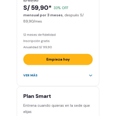
S/ 89,90
Smart Fit App - Tu plan de
S/ 59,90*
33% OFF
entrenamiento personalizado
mensual por 3 meses
Relájate en los sillones de
, después S/
89,90/mes
masajes
5 invitados al mes en el gimnasio
que quieras
12 meses de fidelidad
Inscripción gratis
Anualidad S/ 99,90
Empieza hoy
Entrena en todos los gimnasios de
VER MÁS
Smart Fit en Perú y Latinoamérica
(+2.000)
Acceso ilimitado a todas las áreas
Plan
Smart
de peso libre e integrado -
Entrena cuando quieras en la sede que
Máquinas, pesas, discos y barras
elijas
Clases grupales con profesores -