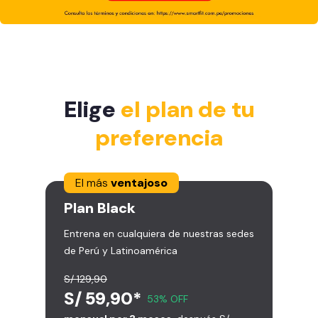
Elige
el plan de tu
preferencia
El más
ventajoso
Plan
Black
Entrena en cualquiera de nuestras sedes
de Perú y Latinoamérica
S/ 129,90
S/ 59,90*
53% OFF