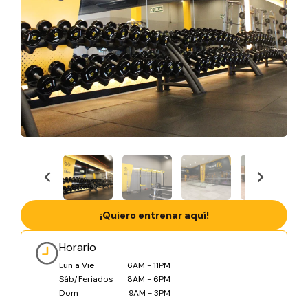
¡Quiero entrenar aquí!
Horario
Lun a Vie
6AM - 11PM
Sáb/Feriados
8AM - 6PM
Dom
9AM - 3PM