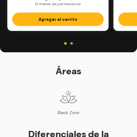
paquet
12 meses de permanencia
Agregar al carrito
Áreas
Black Zone
Diferenciales de la