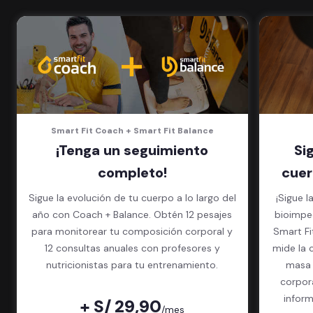
masajes
5 invitados al mes en el gimnasio
que quieras
Smart Fit Coach + Smart Fit Balance
¡Tenga un seguimiento
Si
completo!
cuer
Sigue la evolución de tu cuerpo a lo largo del
¡Sigue l
año con Coach + Balance. Obtén 12 pesajes
bioimped
para monitorear tu composición corporal y
Smart Fit App. El exame
12 consultas anuales con profesores y
mide la 
nutricionistas para tu entrenamiento.
masa 
corpor
inform
+ S/ 29,90
/mes