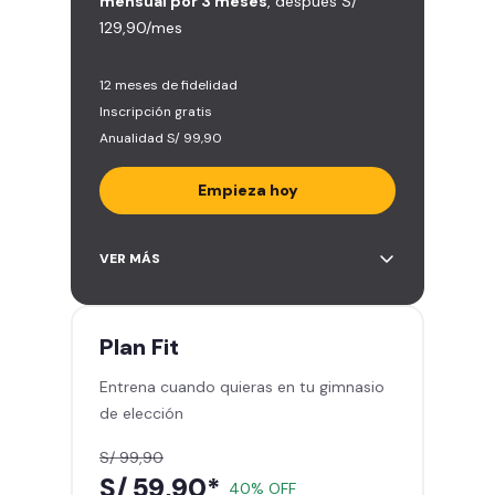
mensual por 3 meses
, después S/
129,90/mes
12 meses de fidelidad
Inscripción gratis
Anualidad S/ 99,90
Empieza hoy
Entrena en todos los gimnasios de
VER MÁS
Smart Fit en Perú y Latinoamérica
(+2.000)
Acceso ilimitado a todas las áreas
Plan
Fit
de peso libre e integrado -
Entrena cuando quieras en tu gimnasio
Máquinas, pesas, discos y barras
de elección
Clases grupales con profesores -
Actívate, baila y relájate
S/ 99,90
Smart Fit App - Tu plan de
S/ 59,90*
40% OFF
entrenamiento personalizado