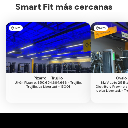
Smart Fit más cercanas
3km
4km
Pizarro - Trujillo
Ovalo 
Jirón Pizarro, 650,654,664,666 - Trujillo,
Mz V Lote 25 Eta
Trujillo, La Libertad - 13001
Distrito y Provinci
de La Libertad. - Truj