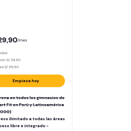
129,90
/mes
lidad
ión S/ 39,90
ad S/ 99,90
Empieza hoy
rena en todos los gimnasios de
rt Fit en Perú y Latinoamérica
.000)
eso ilimitado a todas las áreas
peso libre e integrado -