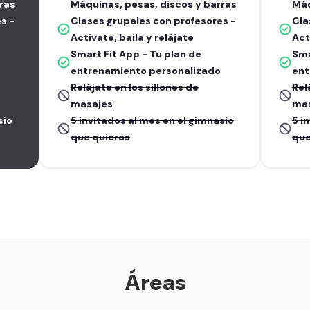
ras
Máquinas, pesas, discos y barras
Máq
s -
Clases grupales con profesores -
Cla
Actívate, baila y relájate
Act
Smart Fit App - Tu plan de
Sma
entrenamiento personalizado
ent
Relájate en los sillones de
Rel
masajes
ma
sio
5 invitados al mes en el gimnasio
5 i
que quieras
que
Áreas