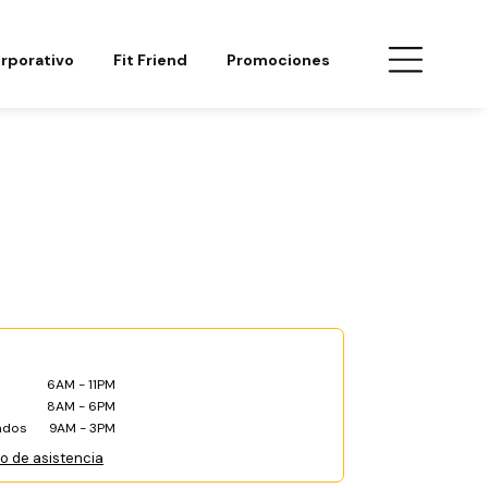
rporativo
Fit Friend
Promociones
6AM - 11PM
8AM - 6PM
ados
9AM - 3PM
co de asistencia