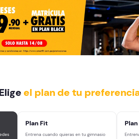
Elige
el plan de tu preferenci
Plan
Fit
Pla
sedes
Entrena cuando quieras en tu gimnasio
Entren