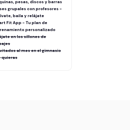
uinas, pesas, discos y barras
ses grupales con profesores -
ívate, baila y relájate
rt Fit App - Tu plan de
renamiento personalizado
ájate en los sillones de
sajes
nvitados al mes en el gimnasio
 quieras