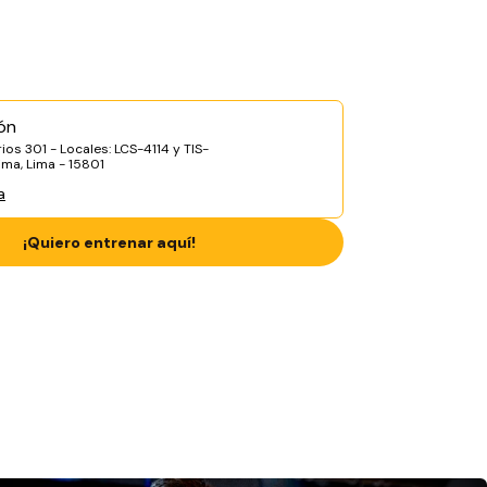
ón
irios 301 - Locales: LCS-4114 y TIS-
ma, Lima - 15801
a
¡Quiero entrenar aquí!