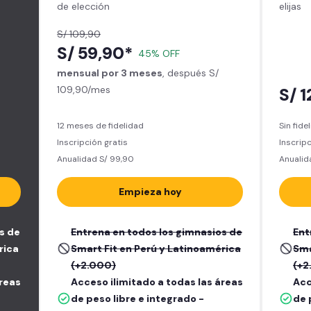
de elección
elijas
S/ 109,90
S/ 59,90*
45% OFF
mensual por 3 meses
, después S/
109,90/mes
S/ 
12 meses de fidelidad
Sin fide
Inscripción gratis
Inscripc
Anualidad S/ 99,90
Anualid
Empieza hoy
s de
Entrena en todos los gimnasios de
Ent
rica
Smart Fit en Perú y Latinoamérica
Sma
(+2.000)
(+2
áreas
Acceso ilimitado a todas las áreas
Acc
de peso libre e integrado -
de 