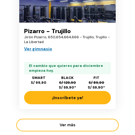
Pizarro - Trujillo
Jirón Pizarro, 650,654,664,666 - Trujillo, Trujillo -
La Libertad
Ver gimnasio
El cambio que quieres para diciembre
empieza hoy.
SMART
BLACK
FIT
S/ 99,90
S/ 129,90
S/ 89,90
S/ 59,90
*
S/ 59,90
*
¡Inscríbete ya!
Ver más