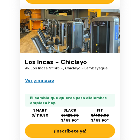
Los Incas - Chiclayo
Av. Los Incas N° 145 - , Chiclayo - Lambayeque
Ver gimnasio
El cambio que quieres para diciembre
empieza hoy.
SMART
BLACK
FIT
S/ 119,90
S/ 129,90
S/ 109,90
S/ 59,90
*
S/ 59,90
*
¡Inscríbete ya!