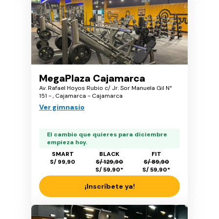
MegaPlaza Cajamarca
Av. Rafael Hoyos Rubio c/ Jr. Sor Manuela Gil N°
151 - , Cajamarca - Cajamarca
Ver gimnasio
El cambio que quieres para diciembre
empieza hoy.
SMART
BLACK
FIT
S/ 99,90
S/ 129,90
S/ 89,90
S/ 59,90
*
S/ 59,90
*
¡Inscríbete ya!