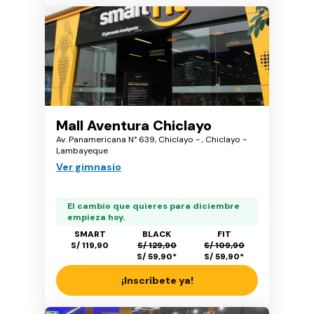
Mall Aventura Chiclayo
Av. Panamericana N° 639, Chiclayo - , Chiclayo -
Lambayeque
Ver gimnasio
El cambio que quieres para diciembre
empieza hoy.
SMART
BLACK
FIT
S/ 119,90
S/ 129,90
S/ 109,90
S/ 59,90
*
S/ 59,90
*
¡Inscríbete ya!