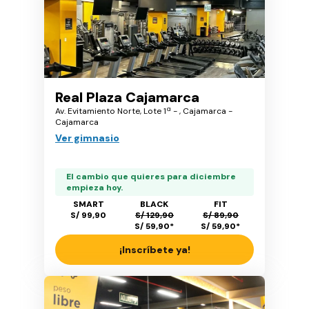
Real Plaza Cajamarca
Av. Evitamiento Norte, Lote 1ª - , Cajamarca -
Cajamarca
Ver gimnasio
El cambio que quieres para diciembre
empieza hoy.
SMART
BLACK
FIT
S/ 99,90
S/ 129,90
S/ 89,90
S/ 59,90
*
S/ 59,90
*
¡Inscríbete ya!