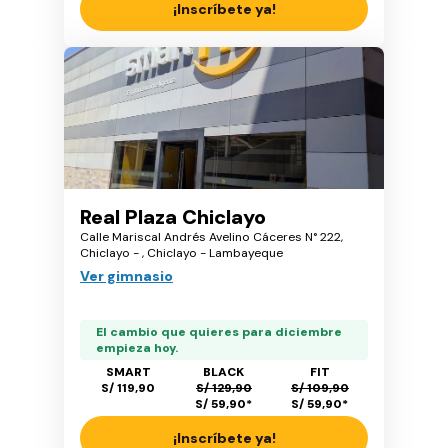
¡Inscríbete ya!
Real Plaza Chiclayo
Calle Mariscal Andrés Avelino Cáceres N° 222,
Chiclayo - , Chiclayo - Lambayeque
Ver gimnasio
El cambio que quieres para diciembre
empieza hoy.
SMART
BLACK
FIT
S/ 119,90
S/ 129,90
S/ 109,90
S/ 59,90
*
S/ 59,90
*
¡Inscríbete ya!