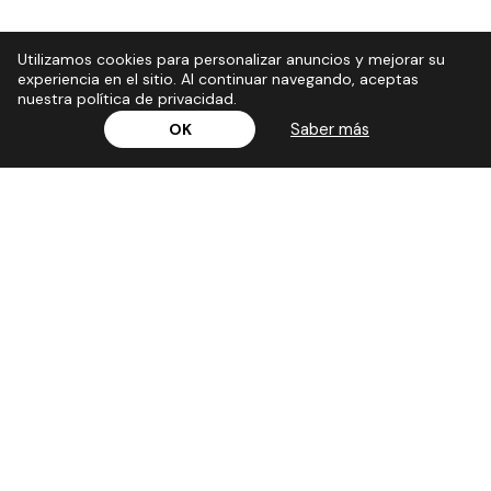
Utilizamos cookies para personalizar anuncios y mejorar su
experiencia en el sitio. Al continuar navegando, aceptas
nuestra política de privacidad.
Saber más
OK