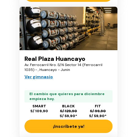
Real Plaza Huancayo
Av. Ferrocarril Nro. S/N Sector 14 (Ferrocarril
1035) - , Huancayo - Junin
Ver gimnasio
El cambio que quieres para diciembre
empieza hoy.
SMART
BLACK
FIT
S/ 109,90
S/ 129,90
S/ 99,90
S/ 59,90
*
S/ 59,90
*
¡Inscríbete ya!