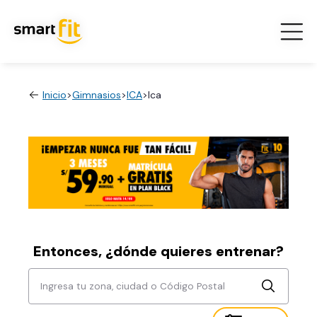
Inicio
>
Gimnasios
>
ICA
>
Ica
Entonces, ¿dónde quieres entrenar?
Ingresa tu zona, ciudad o Código Postal