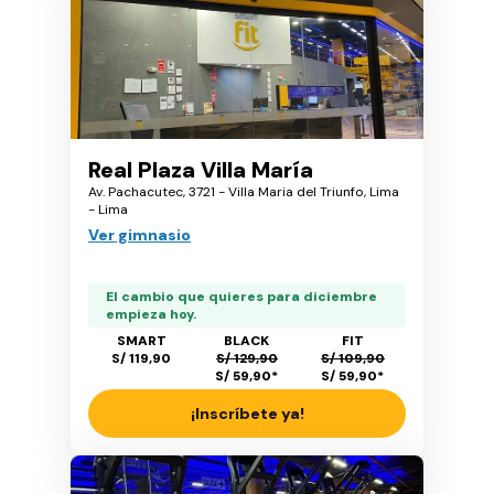
Real Plaza Villa María
Av. Pachacutec, 3721 - Villa Maria del Triunfo, Lima
- Lima
Ver gimnasio
El cambio que quieres para diciembre
empieza hoy.
SMART
BLACK
FIT
S/ 119,90
S/ 129,90
S/ 109,90
S/ 59,90
*
S/ 59,90
*
¡Inscríbete ya!