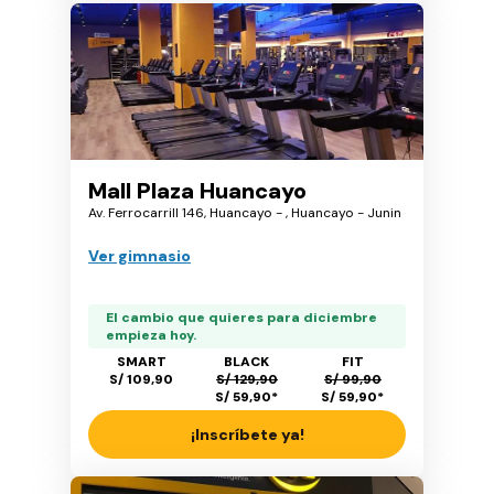
Mall Plaza Huancayo
Av. Ferrocarrill 146, Huancayo - , Huancayo - Junin
Ver gimnasio
El cambio que quieres para diciembre
empieza hoy.
SMART
BLACK
FIT
S/ 109,90
S/ 129,90
S/ 99,90
S/ 59,90
*
S/ 59,90
*
¡Inscríbete ya!