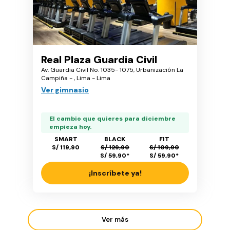
Real Plaza Guardia Civil
Av. Guardia Civil No. 1035- 1075, Urbanización La
Campiña - , Lima - Lima
Ver gimnasio
El cambio que quieres para diciembre
empieza hoy.
SMART
BLACK
FIT
S/ 119,90
S/ 129,90
S/ 109,90
S/ 59,90
*
S/ 59,90
*
¡Inscríbete ya!
Ver más