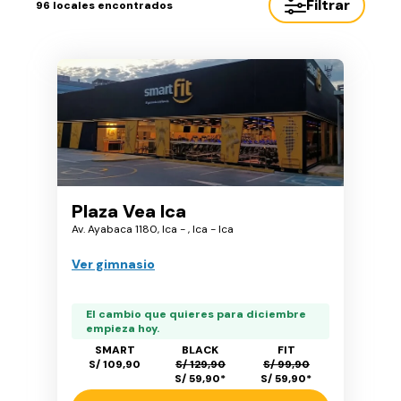
Filtrar
96
locales encontrados
Plaza Vea Ica
Av. Ayabaca 1180, Ica - , Ica - Ica
Ver gimnasio
El cambio que quieres para diciembre
empieza hoy.
SMART
BLACK
FIT
S/ 109,90
S/ 129,90
S/ 99,90
S/ 59,90
*
S/ 59,90
*