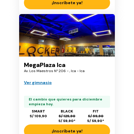
¡Inscríbete ya!
MegaPlaza Ica
Av. Los Maestros N° 206 - , Ica - Ica
Ver gimnasio
El cambio que quieres para diciembre
empieza hoy.
SMART
BLACK
FIT
S/ 109,90
S/ 129,90
S/ 99,90
S/ 59,90
*
S/ 59,90
*
¡Inscríbete ya!