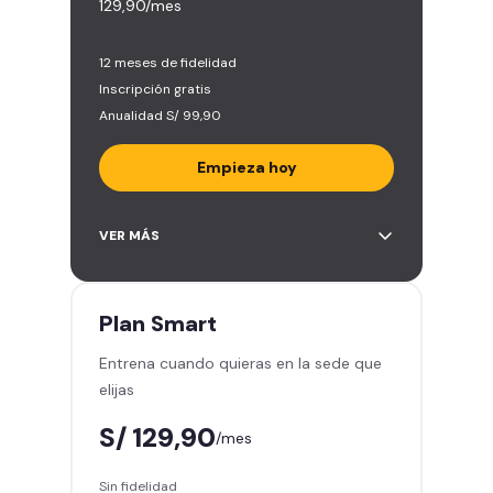
129,90/mes
12 meses de fidelidad
Inscripción gratis
Anualidad S/ 99,90
Empieza hoy
Entrena en todos los gimnasios de
VER MÁS
Smart Fit en Perú y Latinoamérica
(+2.000)
Acceso ilimitado a todas las áreas
Plan
Smart
de peso libre e integrado -
Entrena cuando quieras en la sede que
Máquinas, pesas, discos y barras
elijas
Clases grupales con profesores -
Actívate, baila y relájate
S/ 129,90
/mes
Smart Fit App - Tu plan de
entrenamiento personalizado
Sin fidelidad