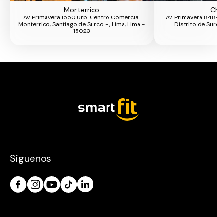
Monterrico
Ch
Av. Primavera 1550 Urb. Centro Comercial
Av. Primavera 848-
Monterrico, Santiago de Surco - , Lima, Lima -
Distrito de Sur
15023
Síguenos