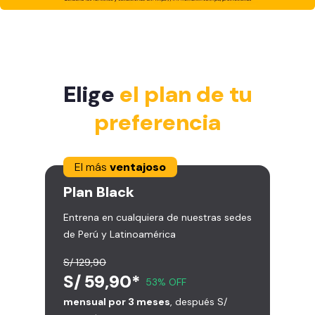
Elige
el plan de tu
preferencia
El más
ventajoso
Plan
Black
Entrena en cualquiera de nuestras sedes
de Perú y Latinoamérica
S/ 129,90
S/ 59,90*
53% OFF
mensual por 3 meses
, después S/