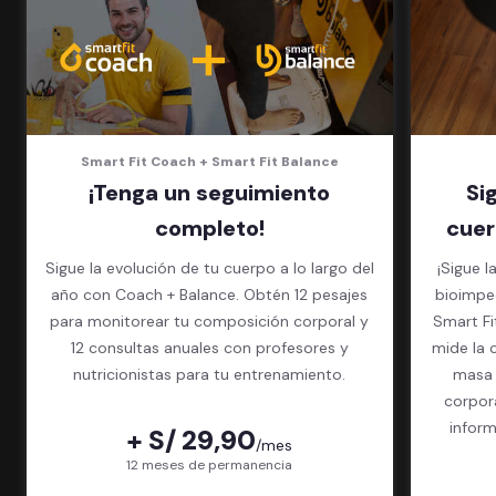
que quieras
Smart Fit Coach + Smart Fit Balance
¡Tenga un seguimiento
Si
completo!
cuer
Sigue la evolución de tu cuerpo a lo largo del
¡Sigue l
año con Coach + Balance. Obtén 12 pesajes
bioimped
para monitorear tu composición corporal y
Smart Fit App. El exame
12 consultas anuales con profesores y
mide la 
nutricionistas para tu entrenamiento.
masa 
corpor
inform
+ S/ 29,90
/mes
paquet
12 meses de permanencia