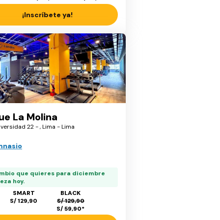
¡Inscríbete ya!
ue La Molina
niversidad 22 - , Lima - Lima
mnasio
ambio que quieres para diciembre
eza hoy.
SMART
BLACK
S/ 129,90
S/ 129,90
S/ 59,90
*