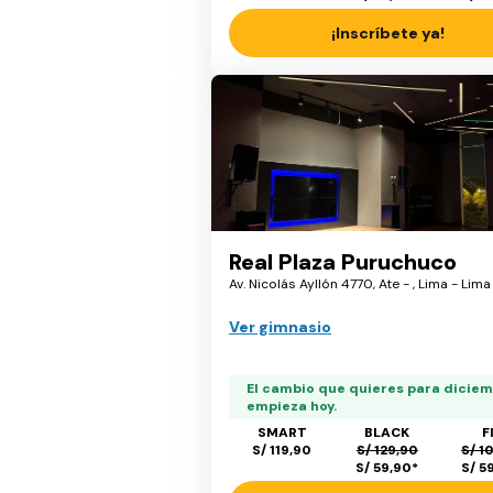
¡Inscríbete ya!
Real Plaza Puruchuco
Av. Nicolás Ayllón 4770, Ate - , Lima - Lima
Ver gimnasio
El cambio que quieres para dicie
empieza hoy.
SMART
BLACK
F
S/ 119,90
S/ 129,90
S/ 1
S/ 59,90
*
S/ 5