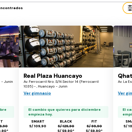
encontrados
Real Plaza Huancayo
Qhat
 - Junin
Av. Ferrocarril Nro. S/N Sector 14 (Ferrocarril
Av. La E
1035) - , Huancayo - Junin
Ver gimnasio
Ver gi
mbre
El cambio que quieres para diciembre
El c
empieza hoy.
empi
IT
SMART
BLACK
FIT
SM
9,90
S/ 109,90
S/ 129,90
S/ 99,90
S/ 1
9,90
*
S/ 59,90
*
S/ 59,90
*