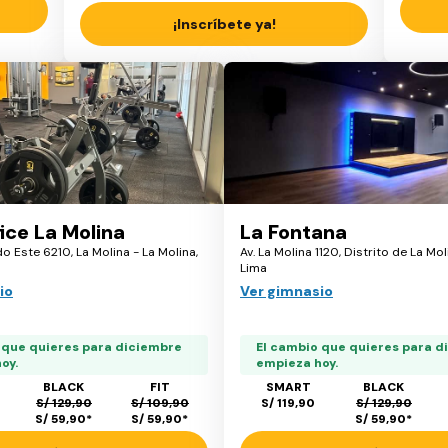
¡Inscríbete ya!
ice La Molina
La Fontana
do Este 6210, La Molina - La Molina,
Av. La Molina 1120, Distrito de La Moli
Lima
io
Ver gimnasio
 que quieres para diciembre
El cambio que quieres para d
oy.
empieza hoy.
BLACK
FIT
SMART
BLACK
S/ 129,90
S/ 109,90
S/ 119,90
S/ 129,90
S/ 59,90
*
S/ 59,90
*
S/ 59,90
*