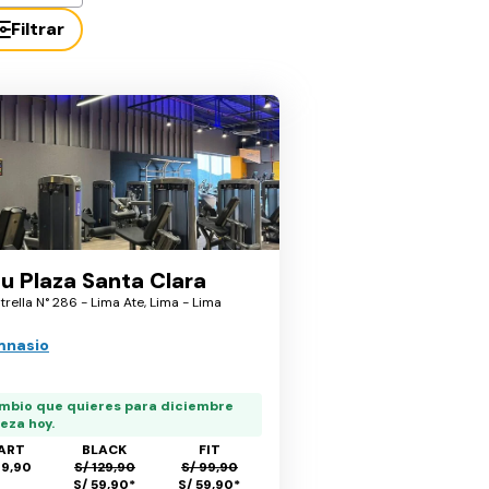
Filtrar
u Plaza Santa Clara
strella N° 286 - Lima Ate, Lima - Lima
mnasio
ambio que quieres para diciembre
eza hoy.
ART
BLACK
FIT
09,90
S/ 129,90
S/ 99,90
S/ 59,90
*
S/ 59,90
*