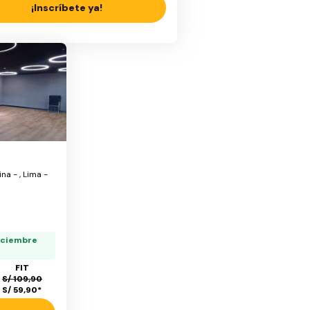
¡Inscríbete ya!
na - , Lima -
iciembre
FIT
S/ 109,90
S/ 59,90
*