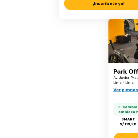
¡Inscríbete ya!
Park Off
Av. Javier Pra
Lima - Lima
Ver gimnas
El cambio
empieza h
SMART
S/ 119,90