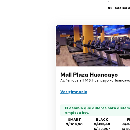
96
locales 
Mall Plaza Huancayo
Av. Ferrocarrill 146, Huancayo - , Huancayo
Ver gimnasio
El cambio que quieres para dicie
empieza hoy.
SMART
BLACK
F
S/ 109,90
S/ 129,90
S/ 9
S/ 59,90
*
S/ 5