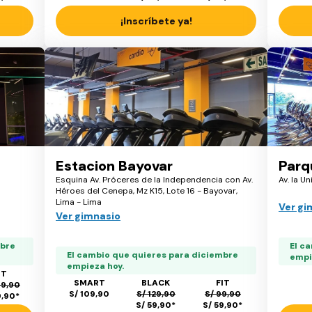
¡Inscríbete ya!
Estacion Bayovar
Parq
Esquina Av. Próceres de la Independencia con Av.
Av. la U
Héroes del Cenepa, Mz K15, Lote 16 - Bayovar,
Lima - Lima
Ver gi
Ver gimnasio
mbre
El c
El cambio que quieres para diciembre
empi
empieza hoy.
IT
SMART
BLACK
FIT
09,90
S/ 109,90
S/ 129,90
S/ 99,90
9,90
*
S/ 59,90
*
S/ 59,90
*